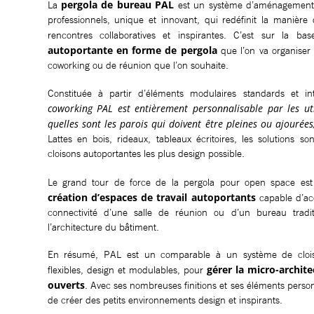
pergola de bureau PAL
La
est un système d’aménagement d
professionnels, unique et innovant, qui redéfinit la manière
rencontres collaboratives et inspirantes. C’est sur la bas
autoportante en forme de pergola
que l’on va organiser 
coworking ou de réunion que l’on souhaite.
Constituée à partir d’éléments modulaires standards et i
coworking PAL est entièrement personnalisable par les uti
quelles sont les parois qui doivent être pleines ou ajourées
Lattes en bois, rideaux, tableaux écritoires, les solutions 
cloisons autoportantes les plus design possible.
Le grand tour de force de la pergola pour open space es
création d’espaces de travail autoportants
capable d’accu
connectivité d’une salle de réunion ou d’un bureau tradi
l’architecture du bâtiment.
En résumé, PAL est un comparable à un système de clois
gérer la micro-archit
flexibles, design et modulables, pour
ouverts
. Avec ses nombreuses finitions et ses éléments perso
de créer des petits environnements design et inspirants.