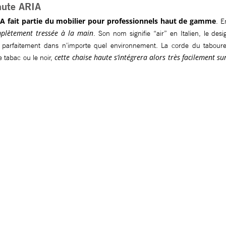
haute ARIA
IA fait partie du mobilier pour professionnels haut de gamme
. E
omplètement tressée à la main
. Son nom signifie “air” en Italien, le des
ra parfaitement dans n’importe quel environnement. La corde du tabour
cette chaise haute s’intégrera alors très facilement su
le tabac ou le noir,