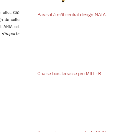
son
n effet,
Parasol à mât central design NATA
ign de cette
et ARIA est
r n’importe
Chaise bois terrasse pro MILLER