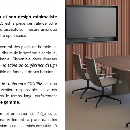
h et son design minimaliste
BE
est la pièce centrale de votre
au biseauté sur mesure ainsi que
tre open space.
central des pieds de la table lui
e dissimulé le système électrique,
male. Disponible dans diverses
la table de conférence design
–
ble en fonction de vos besoins.
e de conférence COURBE
est une
orestière responsable. Les vernis
ans le temps long, parfaitement
 de gamme
.
ent professionnels élégants et
naturellement sa place dans les
ction ou des comités exécutifs où