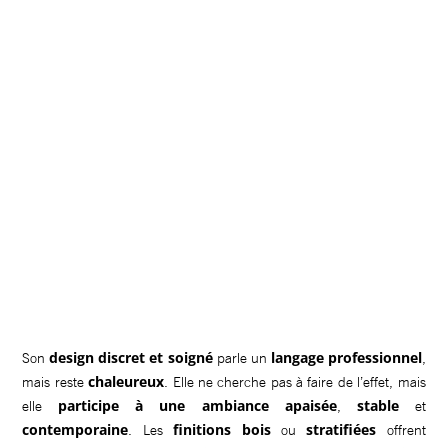
design discret et soigné
langage professionnel
Son
parle un
,
chaleureux
mais reste
. Elle ne cherche pas à faire de l’effet, mais
participe à une ambiance apaisée
stable
elle
,
et
contemporaine
finitions bois
stratifiées
. Les
ou
offrent