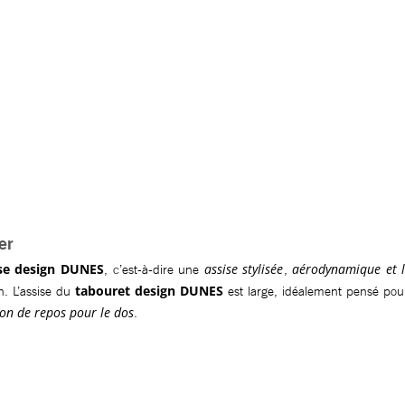
er
se design DUNES
assise stylisée
aérodynamique et 
, c’est-à-dire une
,
tabouret design DUNES
on. L’assise du
est large, idéalement pensé pour
ion de repos pour le dos
.